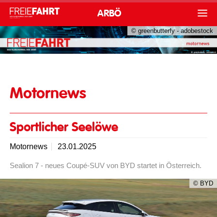
ARBÖ
© greenbutterfy - adobestock
Motornews
Motornews
Sportlicher Seelöwe
Motornews
23.01.2025
Sealion 7 - neues Coupé-SUV von BYD startet in Österreich.
© BYD